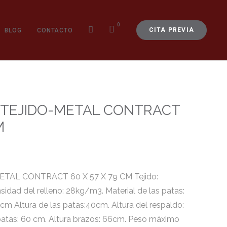
0
CITA PREVIA
BLOG
CONTACTO
 TEJIDO-METAL CONTRACT
M
TAL CONTRACT 60 X 57 X 79 CM Tejido:
sidad del relleno: 28kg/m3. Material de las patas:
6cm Altura de las patas:40cm. Altura del respaldo:
 patas: 60 cm. Altura brazos: 66cm. Peso máximo