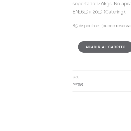
soportado:140kgs. No apil
EN16139:2013 (Catering).
85 disponibles (puede reserva
AÑADIR AL CARRITO
SILLA
BLANCO
TEJIDO-
METAL
CONTRACT
60
X
57
SKU
X
79
612593
CM
CANTIDAD