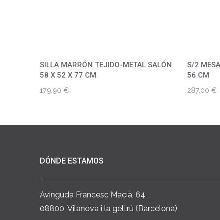
SILLA MARRÓN TEJIDO-METAL SALÓN
S/2 MESA
58 X 52 X 77 CM
56 CM
179,90
€
287,00
€
DÓNDE ESTAMOS
Avinguda Francesc Macià, 64
08800, Vilanova i la geltrú (Barcelona)