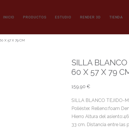
INICIO
PRODUCTOS
ESTUDIO
RENDER 3D
TIENDA
0 X 57 X 79 CM
SILLA BLANCO
60 X 57 X 79 C
159,90
€
SILLA BLANCO TEJIDO-ME
Poliéster. Relleno:foam Den
Hierro Altura del asiento:4
33 cm. Distancia entre las