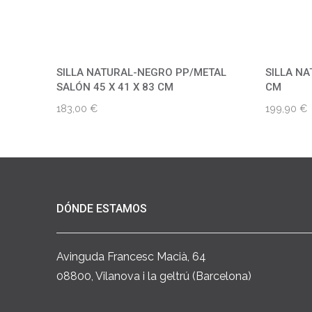
SILLA NATURAL-NEGRO PP/METAL
SILLA NA
SALÓN 45 X 41 X 83 CM
CM
183,00
€
199,90
€
DÓNDE ESTAMOS
Avinguda Francesc Macià, 64
08800, Vilanova i la geltrú (Barcelona)