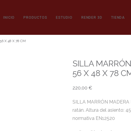
INICIO
PRODUCTOS
ESTUDIO
RENDER 3D
TIENDA
6 X 48 X 78 CM
SILLA MARRÓ
56 X 48 X 78 C
220,00
€
SILLA MARRÓN MADERA DE
ratán. Altura del asiento:
normativa EN12520