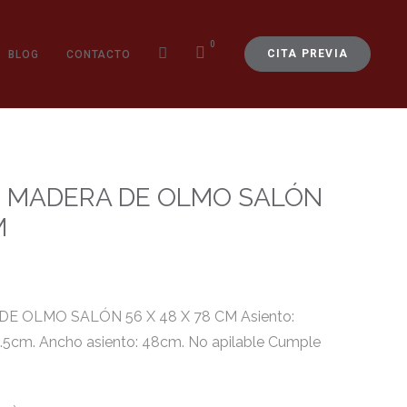
0
CITA PREVIA
BLOG
CONTACTO
N MADERA DE OLMO SALÓN
M
 OLMO SALÓN 56 X 48 X 78 CM Asiento:
 45.5cm. Ancho asiento: 48cm. No apilable Cumple