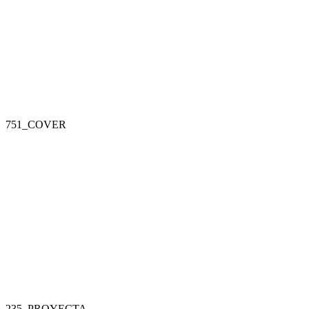
751_COVER
235_PROYECTA