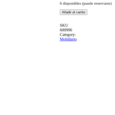
6 disponibles (puede reservarse)
VITRINA
Añadir al carrito
BLANCO
ROZADO
MADERA
SKU
DE
600996
MANGO
115
Category:
X
Mobiliario
40
X
194
CM
cantidad