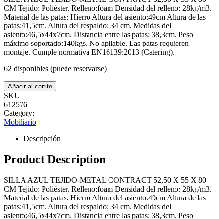
CM Tejido: Poliéster. Relleno:foam Densidad del relleno: 28kg/m3.
Material de las patas: Hierro Altura del asiento:49cm Altura de las
patas:41,5cm. Altura del respaldo: 34 cm. Medidas del
asiento:46,5x44x7cm. Distancia entre las patas: 38,3cm. Peso
máximo soportado:140kgs. No apilable. Las patas requieren
montaje. Cumple normativa EN16139:2013 (Catering).
62 disponibles (puede reservarse)
SILLA
Añadir al carrito
AZUL
SKU
TEJIDO-
612576
METAL
Category:
CONTRACT
52,50
Mobiliario
X
55
Descripción
X
80
Product Description
CM
cantidad
SILLA AZUL TEJIDO-METAL CONTRACT 52,50 X 55 X 80
CM Tejido: Poliéster. Relleno:foam Densidad del relleno: 28kg/m3.
Material de las patas: Hierro Altura del asiento:49cm Altura de las
patas:41,5cm. Altura del respaldo: 34 cm. Medidas del
asiento:46,5x44x7cm. Distancia entre las patas: 38,3cm. Peso