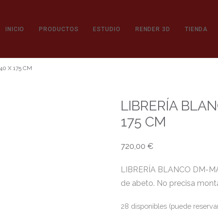
INICIO
PRODUCTOS
ESTUDIO
RENDER 3D
TIENDA
0 X 175 CM
LIBRERÍA BLA
175 CM
720,00
€
LIBRERÍA BLANCO DM-MADE
de abeto. No precisa monta
28 disponibles (puede reserva