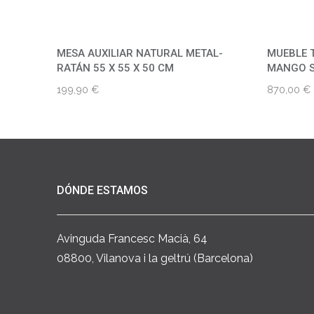
MESA AUXILIAR NATURAL METAL-
MUEBLE 
RATÁN 55 X 55 X 50 CM
MANGO S
199,90
€
870,00
€
DÓNDE ESTAMOS
Avinguda Francesc Macià, 64
08800, Vilanova i la geltrú (Barcelona)