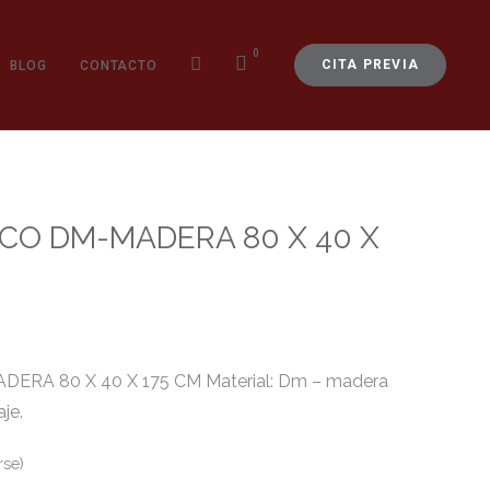
0
CITA PREVIA
BLOG
CONTACTO
NCO DM-MADERA 80 X 40 X
RA 80 X 40 X 175 CM Material: Dm – madera
je.
rse)