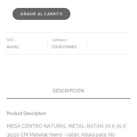
AÑADIR AL CARRITO
MESA
CENTRO
NATURAL
METAL-
RATÁN
70
X
SKU
Category:
70
X
610163
COLECCIONES
39,50
CM
CANTIDAD
DESCRIPCIÓN
Product Description
MESA CENTRO NATURAL METAL-RATÁN 70 X 70 X
39,50 CM Material: hierro – ratán. Altura pata: No