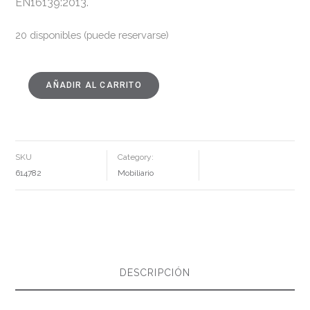
EN16139:2013.
20 disponibles (puede reservarse)
AÑADIR AL CARRITO
SILLÓN
GIRATORIO
TEJIDO
SALÓN
78
X
79
X
SKU
Category:
77
CM
614782
Mobiliario
CANTIDAD
DESCRIPCIÓN