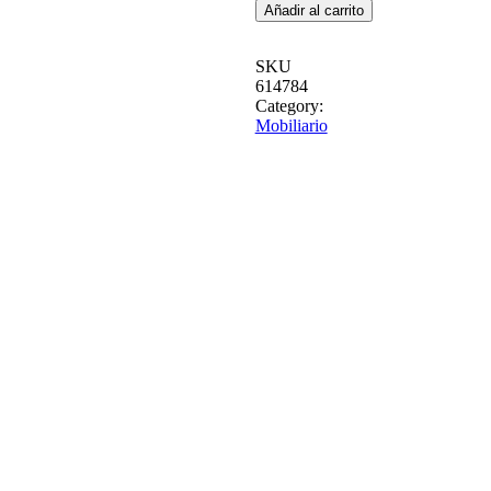
SILLÓN
Añadir al carrito
JASPEADO
TEJIDO
SALÓN
SKU
78
614784
X
81
Category:
X
Mobiliario
74
CM
cantidad