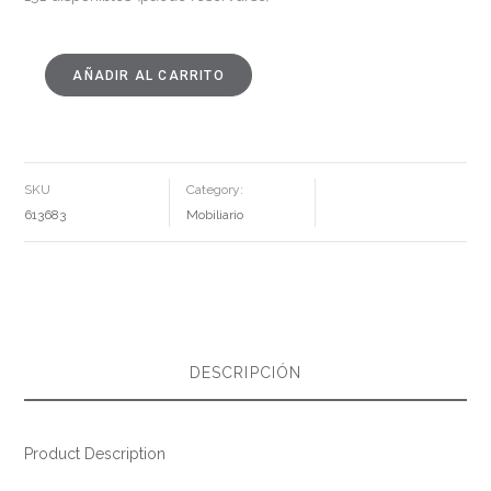
AÑADIR AL CARRITO
SILLA
VERDE
POLIPROPILENO
CONTRACT
51
X
57
X
SKU
Category:
78
CM
613683
Mobiliario
CANTIDAD
DESCRIPCIÓN
Product Description