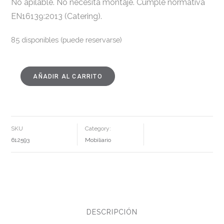
No apilable. No necesita montaje. Cumple normativa
EN16139:2013 (Catering).
85 disponibles (puede reservarse)
AÑADIR AL CARRITO
SILLA
BLANCO
TEJIDO-
METAL
CONTRACT
60
X
57
SKU
Category:
X
79
612593
Mobiliario
CM
CANTIDAD
DESCRIPCIÓN