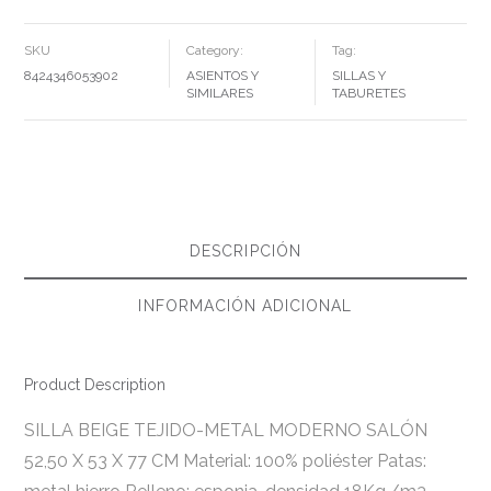
SALÓN
52,50
X
SKU
Category:
Tag:
53
X
8424346053902
ASIENTOS Y
SILLAS Y
77
CM
SIMILARES
TABURETES
CANTIDAD
DESCRIPCIÓN
INFORMACIÓN ADICIONAL
Product Description
SILLA BEIGE TEJIDO-METAL MODERNO SALÓN
52,50 X 53 X 77 CM Material: 100% poliéster Patas: