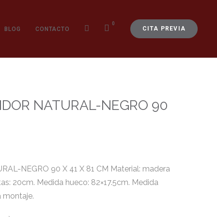
0
CITA PREVIA
BLOG
CONTACTO
IDOR NATURAL-NEGRO 90
AL-NEGRO 90 X 41 X 81 CM Material: madera
atas: 20cm. Medida hueco: 82×17.5cm. Medida
a montaje.