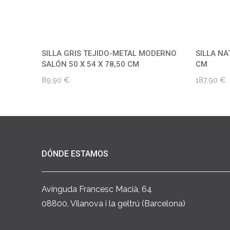
SILLA GRIS TEJIDO-METAL MODERNO
SILLA NA
SALÓN 50 X 54 X 78,50 CM
CM
89,90
€
187,90
€
DÓNDE ESTAMOS
Avinguda Francesc Macià, 64
08800, Vilanova i la geltrú (Barcelona)