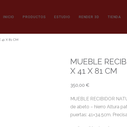
INICIO
PRODUCTOS
ESTUDIO
RENDER 3D
TIENDA
41 X 81 CM
MUEBLE RECIB
X 41 X 81 CM
350,00
€
MUEBLE RECIBIDOR NATUR
de abeto – hierro Altura p
puertas: 41×34.5cm. Precis