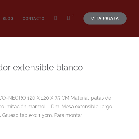
0
CITA PREVIA
BLOG
CONTACTO
r extensible blanco
NEGRO 120 X 120 X 75 CM Material: patas de
ico imitación mármol – Dm. Mesa extensible, largo
 Grueso tablero: 1.5cm. Para montar.