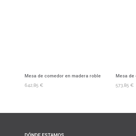
Mesa de comedor en madera roble
Mesa de 
642,85
€
573,85
€
DÓNDE ESTAMOS