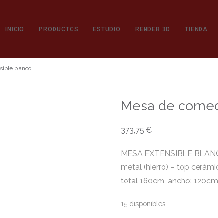
INICIO
PRODUCTOS
ESTUDIO
RENDER 3D
TIENDA
ible blanco
Mesa de comedo
373,75
€
MESA EXTENSIBLE BLANCO-
metal (hierro) – top cerám
total 160cm, ancho: 120cm.
15 disponibles