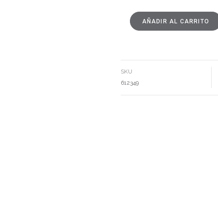
AÑADIR AL CARRITO
MESA
DE
COMEDOR
EXTENSIBLE
BLANCO
CANTIDAD
SKU
612349