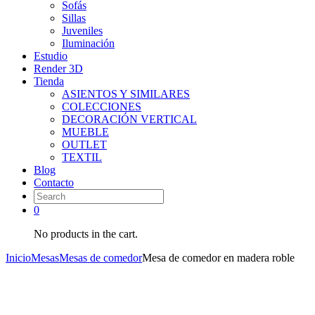
Sofás
Sillas
Juveniles
Iluminación
Estudio
Render 3D
Tienda
ASIENTOS Y SIMILARES
COLECCIONES
DECORACIÓN VERTICAL
MUEBLE
OUTLET
TEXTIL
Blog
Contacto
0
No products in the cart.
Inicio
Mesas
Mesas de comedor
Mesa de comedor en madera roble