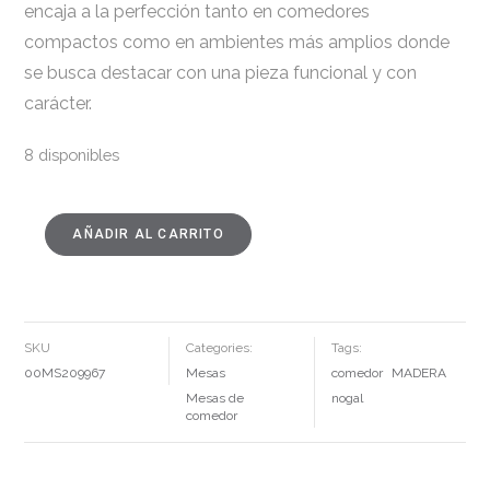
encaja a la perfección tanto en comedores
compactos como en ambientes más amplios donde
se busca destacar con una pieza funcional y con
carácter.
8 disponibles
AÑADIR AL CARRITO
MESA
DE
COMEDOR
EN
MADERA
NOGAL
CANTIDAD
SKU
Categories:
Tags:
00MS209967
Mesas
comedor
MADERA
Mesas de
nogal
comedor