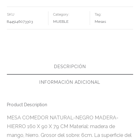
HIERRO
160
X
SKU
Category:
Tag:
90
X
8445146073303
MUEBLE
Mesas
79
CM
CANTIDAD
DESCRIPCIÓN
INFORMACIÓN ADICIONAL
Product Description
MESA COMEDOR NATURAL-NEGRO MADERA-
HIERRO 160 X 90 X 79 CM Material: madera de
mango, hierro. Grosor del sobre: 6cm. La superficie del