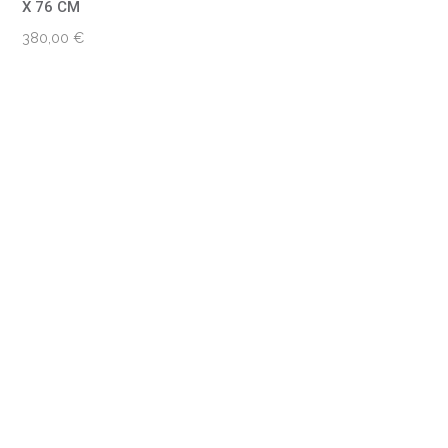
X 76 CM
380,00
€