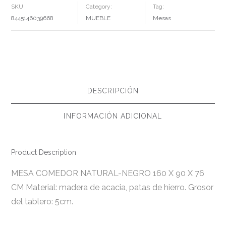
X
SKU
Category:
Tag:
76
CM
8445146039668
MUEBLE
Mesas
CANTIDAD
DESCRIPCIÓN
INFORMACIÓN ADICIONAL
Product Description
MESA COMEDOR NATURAL-NEGRO 160 X 90 X 76
CM Material: madera de acacia, patas de hierro. Grosor
del tablero: 5cm.