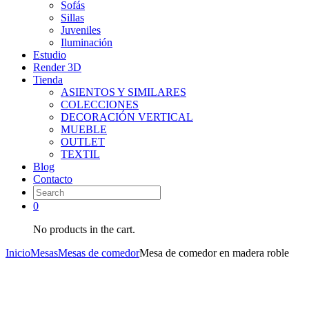
Sofás
Sillas
Juveniles
Iluminación
Estudio
Render 3D
Tienda
ASIENTOS Y SIMILARES
COLECCIONES
DECORACIÓN VERTICAL
MUEBLE
OUTLET
TEXTIL
Blog
Contacto
0
No products in the cart.
Inicio
Mesas
Mesas de comedor
Mesa de comedor en madera roble