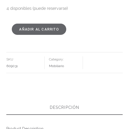
4 disponibles (puede reservarse)
AÑADIR AL CARRITO
MESA
COMEDOR
NATURAL-
NEGRO
MADERA-
HIERRO
130
X
SKU
Category:
130
X
609031
Mobiliario
77
CM
CANTIDAD
DESCRIPCIÓN
Product Description