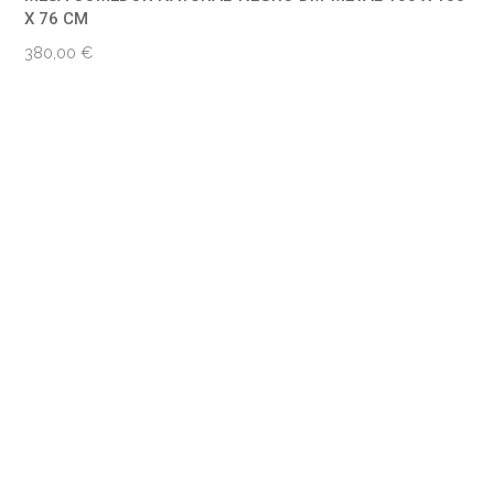
X 76 CM
380,00
€