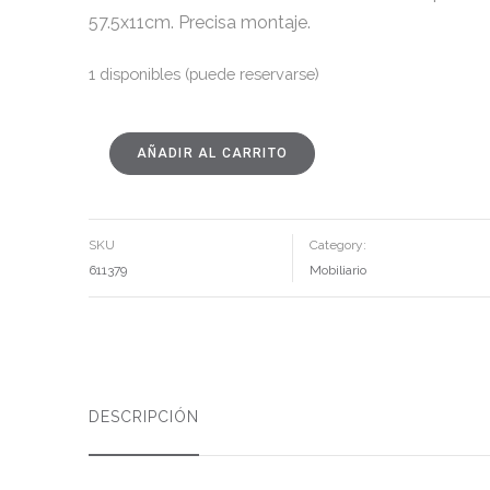
57.5x11cm. Precisa montaje.
1 disponibles (puede reservarse)
AÑADIR AL CARRITO
MESA
CENTRO
MARRÓN-
NEGRO
MADERA-
METAL
120
SKU
Category:
X
60
611379
Mobiliario
X
40
CM
CANTIDAD
DESCRIPCIÓN