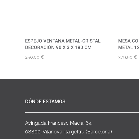
ESPEJO VENTANA METAL-CRISTAL
MESA CO
DECORACIÓN 90 X 3 X 180 CM
METAL 12
250,00
€
379,90
€
DÓNDE ESTAMOS
Avinguda Francesc Macià, 64
08800, Vilanova i la geltrú (Barcelona)