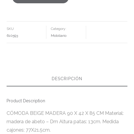
CÓMODA
BEIGE
MADERA
90
X
42
X
85
SKU
Category:
CM
CANTIDAD
610593
Mobiliario
DESCRIPCIÓN
Product Description
CÓMODA BEIGE MADERA 90 X 42 X 85 CM Material:
madera de abeto – Dm Altura patas: 13cm. Medida
cajones: 77X21.5cm.