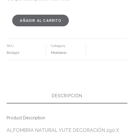
AÑADIR AL CARRITO
ALFOMBRA
NATURAL
YUTE
DECORACIÓN
290
X
200
SKU
Category:
CM
CANTIDAD
600522
Mobiliario
DESCRIPCIÓN
Product Description
ALFOMBRA NATURAL YUTE DECORACIÓN 290 X