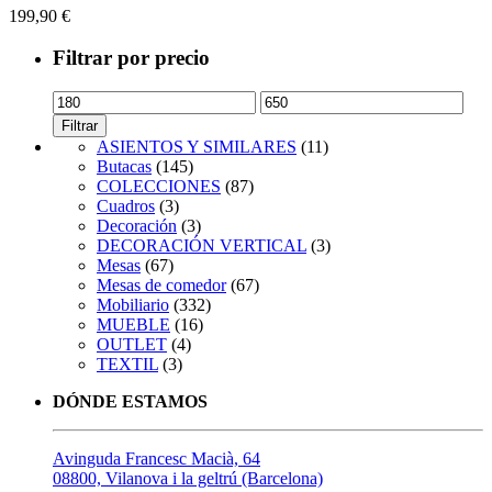
199,90
€
Filtrar por precio
Precio
Precio
mínimo
máximo
Filtrar
ASIENTOS Y SIMILARES
(11)
Butacas
(145)
COLECCIONES
(87)
Cuadros
(3)
Decoración
(3)
DECORACIÓN VERTICAL
(3)
Mesas
(67)
Mesas de comedor
(67)
Mobiliario
(332)
MUEBLE
(16)
OUTLET
(4)
TEXTIL
(3)
DÓNDE ESTAMOS
Avinguda Francesc Macià, 64
08800, Vilanova i la geltrú (Barcelona)