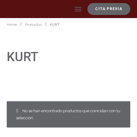
CITA PREVIA
Home
Productos
KURT
KURT
No se han encontrado productos que coincidan con tu
selección.