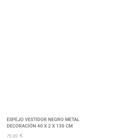
e
n
a
d
o
p
o
r
p
u
n
ESPEJO VESTIDOR NEGRO METAL
t
DECORACIÓN 40 X 2 X 130 CM
u
75,90
€