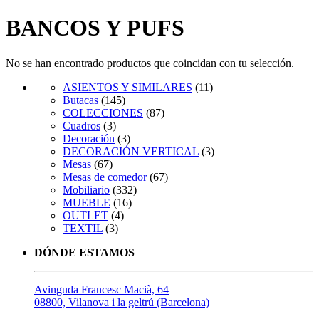
BANCOS Y PUFS
No se han encontrado productos que coincidan con tu selección.
ASIENTOS Y SIMILARES
(11)
Butacas
(145)
COLECCIONES
(87)
Cuadros
(3)
Decoración
(3)
DECORACIÓN VERTICAL
(3)
Mesas
(67)
Mesas de comedor
(67)
Mobiliario
(332)
MUEBLE
(16)
OUTLET
(4)
TEXTIL
(3)
DÓNDE ESTAMOS
Avinguda Francesc Macià, 64
08800, Vilanova i la geltrú (Barcelona)