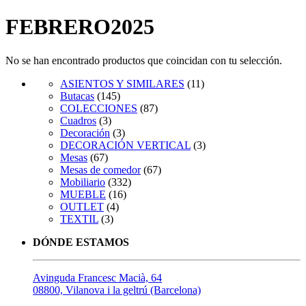
FEBRERO2025
No se han encontrado productos que coincidan con tu selección.
ASIENTOS Y SIMILARES
(11)
Butacas
(145)
COLECCIONES
(87)
Cuadros
(3)
Decoración
(3)
DECORACIÓN VERTICAL
(3)
Mesas
(67)
Mesas de comedor
(67)
Mobiliario
(332)
MUEBLE
(16)
OUTLET
(4)
TEXTIL
(3)
DÓNDE ESTAMOS
Avinguda Francesc Macià, 64
08800, Vilanova i la geltrú (Barcelona)