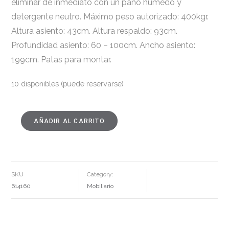
eliminar de inmediato con un paño húmedo y
detergente neutro. Máximo peso autorizado: 400kgr.
Altura asiento: 43cm. Altura respaldo: 93cm.
Profundidad asiento: 60 – 100cm. Ancho asiento:
199cm. Patas para montar.
10 disponibles (puede reservarse)
AÑADIR AL CARRITO
SOFÁ
3
PLAZAS
BEIGE
TEJIDO-
MADERA
229
X
SKU
Category:
100
X
614160
Mobiliario
76
CM
CANTIDAD