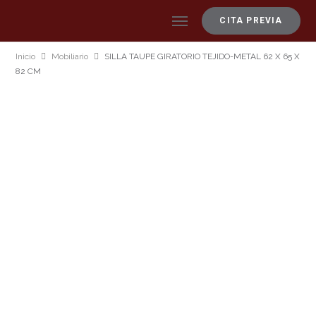
CITA PREVIA
Inicio
Mobiliario
SILLA TAUPE GIRATORIO TEJIDO-METAL 62 X 65 X
82 CM