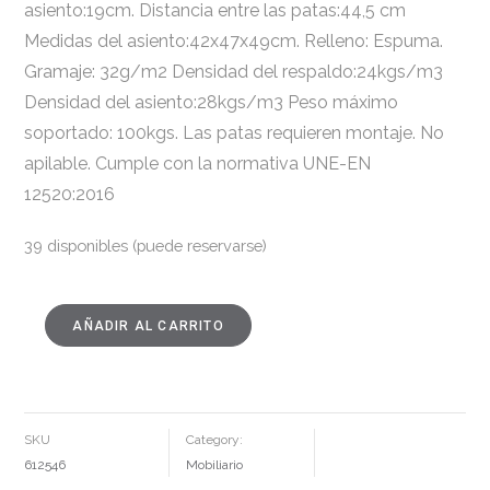
asiento:19cm. Distancia entre las patas:44,5 cm
Medidas del asiento:42x47x49cm. Relleno: Espuma.
Gramaje: 32g/m2 Densidad del respaldo:24kgs/m3
Densidad del asiento:28kgs/m3 Peso máximo
soportado: 100kgs. Las patas requieren montaje. No
apilable. Cumple con la normativa UNE-EN
12520:2016
39 disponibles (puede reservarse)
AÑADIR AL CARRITO
SILLA
TAUPE
GIRATORIO
TEJIDO-
METAL
62
X
65
SKU
Category:
X
82
612546
Mobiliario
CM
CANTIDAD