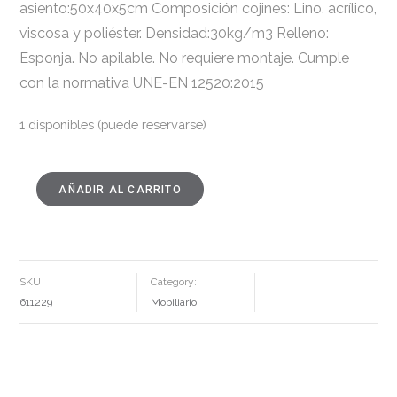
asiento:50x40x5cm Composición cojines: Lino, acrílico,
viscosa y poliéster. Densidad:30kg/m3 Relleno:
Esponja. No apilable. No requiere montaje. Cumple
con la normativa UNE-EN 12520:2015
1 disponibles (puede reservarse)
AÑADIR AL CARRITO
SILLA
NATURAL
TEJIDO-
MADERA
SALÓN
53
X
55
SKU
Category:
X
80
611229
Mobiliario
CM
CANTIDAD