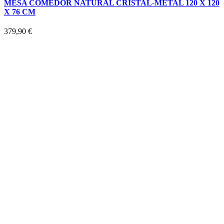
MESA COMEDOR NATURAL CRISTAL-METAL 120 X 120
X 76 CM
379,90
€