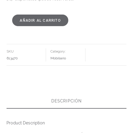
AÑADIR AL CARRITO
SILLA
NATURAL
PE-
ACERO
SALÓN
48
X
57
SKU
Category:
X
87
613470
Mobiliario
CM
CANTIDAD
DESCRIPCIÓN
Product Description