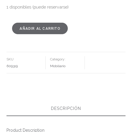
1 disponibles (puede reservarse)
AÑADIR AL CARRITO
SILLA
GRIS
TEJIDO-
METAL
SALÓN
44
X
55
SKU
Category:
X
82
609319
Mobiliario
CM
CANTIDAD
DESCRIPCIÓN
Product Description