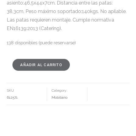
asiento:46,5x44x7cm. Distancia entre las patas:
38,3cm. Peso máximo soportado:140kgs. No apilable.
Las patas requieren montaje. Cumple normativa
EN16139:2013 (Catering).
138 disponibles (puede reservarse)
AÑADIR AL CARRITO
SILLA
BLANCO
TEJIDO-
METAL
CONTRACT
52,50
X
SKU
Category:
55
X
612571
Mobiliario
80
CM
CANTIDAD