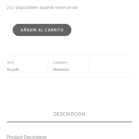
222 disponibles (puede reservarse)
AÑADIR AL CARRITO
SILLA
BEIGE
POLIPROPILENO
EXTERIOR
56
X
57
X
SKU
Category:
81
CM
614308
Mobiliario
CANTIDAD
DESCRIPCIÓN
Product Description