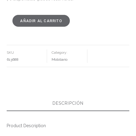
AÑADIR AL CARRITO
SILLA
BEIGE
POLIPROPILENO
CONTRACT
57
X
57
X
SKU
Category:
78
CM
613688
Mobiliario
CANTIDAD
DESCRIPCIÓN
Product Description