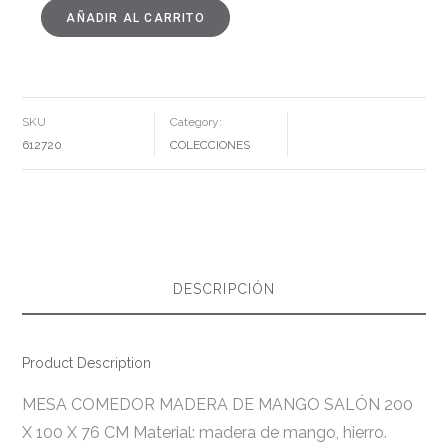
AÑADIR AL CARRITO
MESA
COMEDOR
MADERA
DE
MANGO
SALÓN
200
X
SKU
Category:
100
X
612720
COLECCIONES
76
CM
CANTIDAD
DESCRIPCIÓN
Product Description
MESA COMEDOR MADERA DE MANGO SALÓN 200
X 100 X 76 CM Material: madera de mango, hierro.