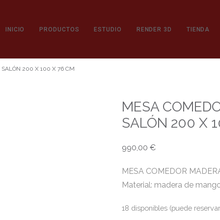
INICIO
PRODUCTOS
ESTUDIO
RENDER 3D
TIENDA
ALÓN 200 X 100 X 76 CM
MESA COMEDO
SALÓN 200 X 1
990,00
€
MESA COMEDOR MADERA 
Material: madera de mango,
18 disponibles (puede reservar