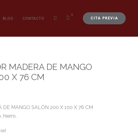
0
CITA PREVIA
BLOG
CONTACTO
R MADERA DE MANGO
00 X 76 CM
DE MANGO SALÓN 200 X 100 X 76 CM
 hierro.
se)