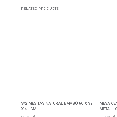
RELATED PRODUCTS
S/2 MESITAS NATURAL BAMBÚ 60 X 32
MESA CE
X 41 CM
METAL 10
117,90
€
279,90
€