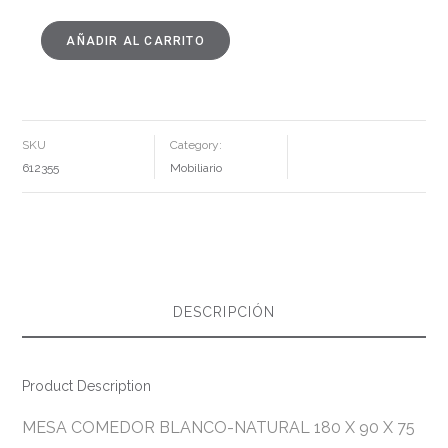
AÑADIR AL CARRITO
MESA
COMEDOR
BLANCO-
NATURAL
180
X
90
X
SKU
Category:
75
CM
612355
Mobiliario
CANTIDAD
DESCRIPCIÓN
Product Description
MESA COMEDOR BLANCO-NATURAL 180 X 90 X 75