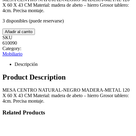
X 60 X 43 CM Material: madera de abeto – hierro Grosor tablero:
4cm. Precisa montaje.
3 disponibles (puede reservarse)
MESA
Añadir al carrito
CENTRO
SKU
NATURAL-
610090
NEGRO
Category:
MADERA-
METAL
Mobiliario
120
X
Descripción
60
X
Product Description
43
CM
cantidad
MESA CENTRO NATURAL-NEGRO MADERA-METAL 120
X 60 X 43 CM Material: madera de abeto – hierro Grosor tablero:
4cm. Precisa montaje.
Related Products