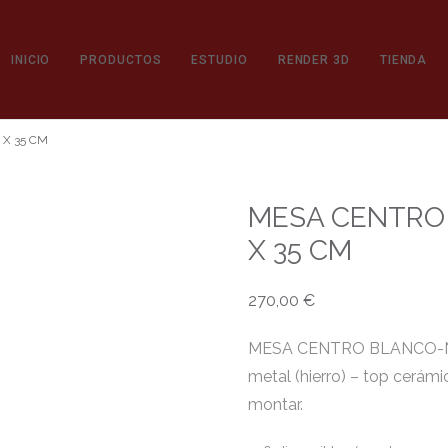
INICIO
PRODUCTOS
ESTUDIO
RENDER 3D
TIENDA
X 35 CM
MESA CENTRO 
X 35 CM
270,00
€
MESA CENTRO BLANCO-NAT
metal (hierro) – top cerám
montar.