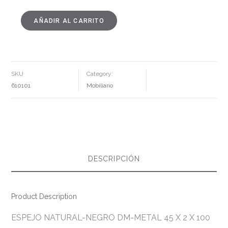
AÑADIR AL CARRITO
ESPEJO
NATURAL-
NEGRO
DM-
METAL
45
X
2
SKU
Category:
X
100
610101
Mobiliario
CM
CANTIDAD
DESCRIPCIÓN
Product Description
ESPEJO NATURAL-NEGRO DM-METAL 45 X 2 X 100