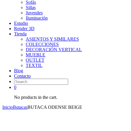
Sofás
Sillas
Juveniles
Iluminación
Estudio
Render 3D
Tienda
ASIENTOS Y SIMILARES
COLECCIONES
DECORACIÓN VERTICAL
MUEBLE
OUTLET
TEXTIL
Blog
Contacto
0
No products in the cart.
Inicio
Butacas
BUTACA ODENSE BEIGE