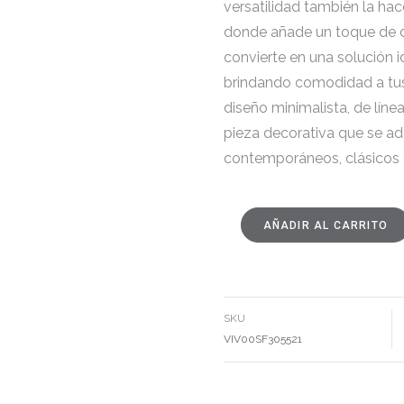
versatilidad también la hac
donde añade un toque de di
convierte en una solución i
brindando comodidad a tus 
diseño minimalista, de línea
pieza decorativa que se ada
contemporáneos, clásicos
AÑADIR AL CARRITO
BANQUETA
CATANIA
GRIS
CANTIDAD
SKU
VIV00SF305521