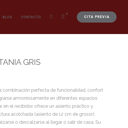
0
CITA PREVIA
BLOG
CONTACTO
ANIA GRIS
 combinación perfecta de funcionalidad, confort
tegrarse armoniosamente en diferentes espacios
r en el recibidor, ofrece un asiento práctico y
tura acolchada (asiento de 12 cm de grosor),
lzarse o descalzarse al llegar o salir de casa. Su