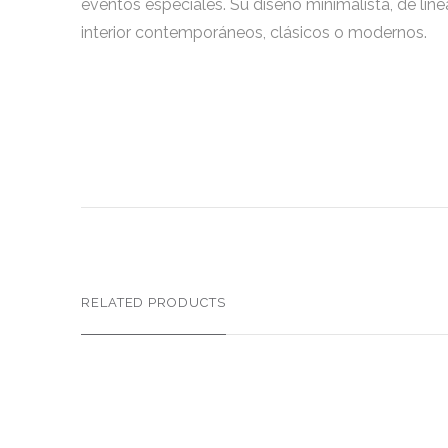
eventos especiales. Su diseño minimalista, de líne
interior contemporáneos, clásicos o modernos.
RELATED PRODUCTS