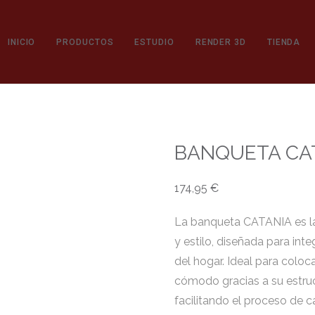
INICIO
PRODUCTOS
ESTUDIO
RENDER 3D
TIENDA
BANQUETA CAT
174,95
€
La banqueta CATANIA es la
y estilo, diseñada para in
del hogar. Ideal para coloca
cómodo gracias a su estruc
facilitando el proceso de ca