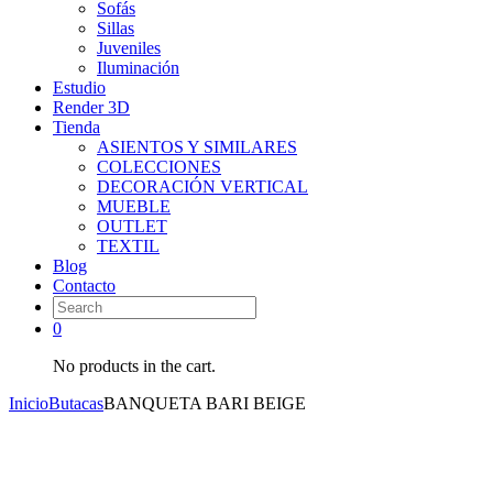
Sofás
Sillas
Juveniles
Iluminación
Estudio
Render 3D
Tienda
ASIENTOS Y SIMILARES
COLECCIONES
DECORACIÓN VERTICAL
MUEBLE
OUTLET
TEXTIL
Blog
Contacto
0
No products in the cart.
Inicio
Butacas
BANQUETA BARI BEIGE