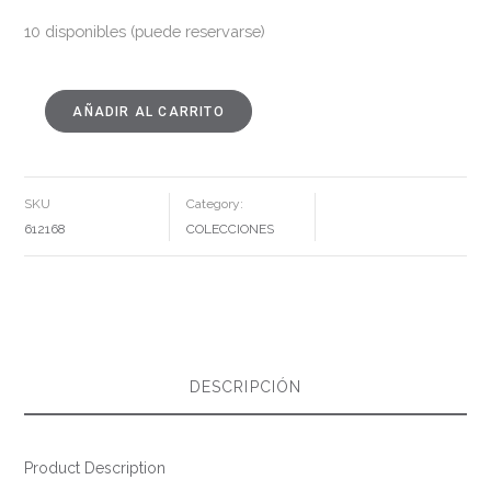
10 disponibles (puede reservarse)
AÑADIR AL CARRITO
APARADOR
NEGRO-
NATURAL
DM-
MADERA
204
X
SKU
Category:
40
X
612168
COLECCIONES
81,50
CM
CANTIDAD
DESCRIPCIÓN
Product Description