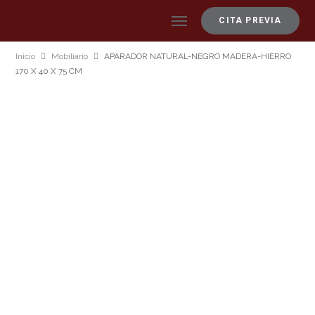
CITA PREVIA
Inicio
Mobiliario
APARADOR NATURAL-NEGRO MADERA-HIERRO
170 X 40 X 75 CM