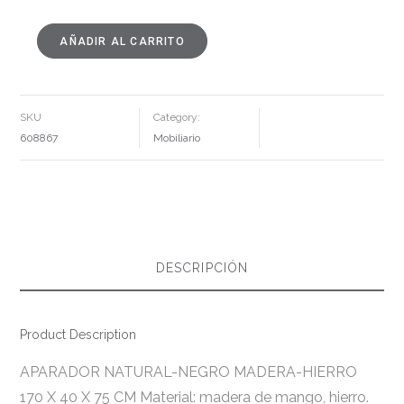
AÑADIR AL CARRITO
APARADOR
NATURAL-
NEGRO
MADERA-
HIERRO
170
X
SKU
Category:
40
X
608867
Mobiliario
75
CM
CANTIDAD
DESCRIPCIÓN
Product Description
APARADOR NATURAL-NEGRO MADERA-HIERRO
170 X 40 X 75 CM Material: madera de mango, hierro.