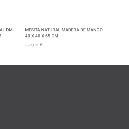
AL DM-
MESITA NATURAL MADERA DE MANGO
M
40 X 40 X 65 CM
230,00
€