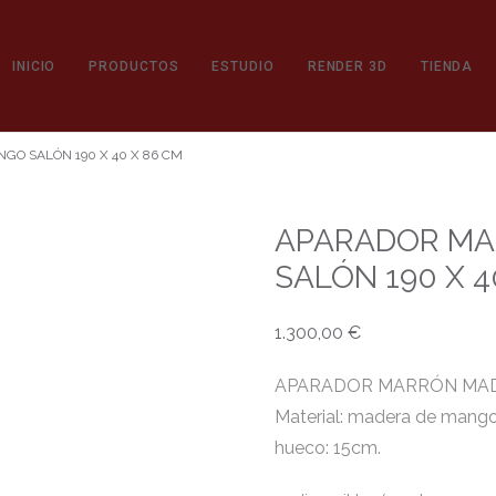
INICIO
PRODUCTOS
ESTUDIO
RENDER 3D
TIENDA
O SALÓN 190 X 40 X 86 CM
APARADOR MA
SALÓN 190 X 4
1.300,00
€
APARADOR MARRÓN MADE
Material: madera de mango.
hueco: 15cm.