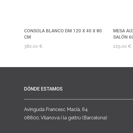
CONSOLA BLANCO DM 120 X 40 X 80
MESA AU
CM
SALÓN 60
380,00
€
229,00
€
DÓNDE ESTAMOS
Avinguda Francesc Macià, 64
08800, Vilanova i la geltrú (Barcelona)