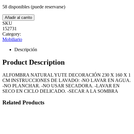
58 disponibles (puede reservarse)
ALFOMBRA
Añadir al carrito
NATURAL
SKU
YUTE
152731
DECORACIÓN
Category:
230
X
Mobiliario
160
X
Descripción
1
CM
Product Description
cantidad
ALFOMBRA NATURAL YUTE DECORACIÓN 230 X 160 X 1
CM INSTRUCCIONES DE LAVADO: -NO LAVAR EN AGUA.
-NO PLANCHAR. -NO USAR SECADORA. -LAVAR EN
SECO EN CICLO DELICADO. -SECAR A LA SOMBRA
Related Products